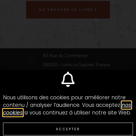
OÙ TROUVER CE LIVRE ?
63 Rue du Commerce
39000 - Lons Le Saunier, France
03 84 24 08 23
belleetoile.editions@gmail.com
© 2021 La Belle Étoile. Tous droits réservés
Nous utilisons des cookies pour améliorer notre
Mentions légales
/
Politique de confidentialité
/
Plan
contenu / analyser l’audience. Vous acceptez
nos
du site
/
Site internet créé par Küme, agence de
cookies
si vous continuez à utiliser notre site Web.
communication à Lyon
ACCEPTER