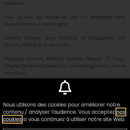
musicaux.
Pour
Le tour du monde de Léo
, il a embarqué dans
l’aventure tout un tas de gens :
Chantal Scherer, pour l’écriture et l’adaptation des
contes, et l’aide à la narration…
Margaux Scherer, Mélanie Scherer, Renato Di Folco,
Charles Nicolas Curtaud pour l’accompagnement voix et
musiques…
et Adèle Bessin pour les illustrations.
Quelle belle équipe !
Nous utilisons des cookies pour améliorer notre
contenu / analyser l’audience. Vous acceptez
nos
cookies
si vous continuez à utiliser notre site Web.